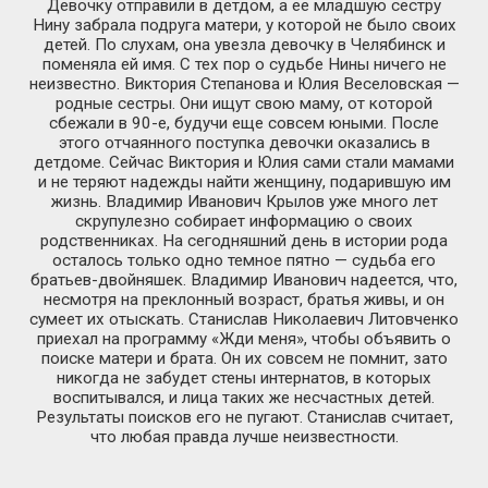
Девочку отправили в детдом, а ее младшую сестру
Нину забрала подруга матери, у которой не было своих
детей. По слухам, она увезла девочку в Челябинск и
поменяла ей имя. С тех пор о судьбе Нины ничего не
неизвестно. Виктория Степанова и Юлия Веселовская —
родные сестры. Они ищут свою маму, от которой
сбежали в 90-е, будучи еще совсем юными. После
этого отчаянного поступка девочки оказались в
детдоме. Сейчас Виктория и Юлия сами стали мамами
и не теряют надежды найти женщину, подарившую им
жизнь. Владимир Иванович Крылов уже много лет
скрупулезно собирает информацию о своих
родственниках. На сегодняшний день в истории рода
осталось только одно темное пятно — судьба его
братьев-двойняшек. Владимир Иванович надеется, что,
несмотря на преклонный возраст, братья живы, и он
сумеет их отыскать. Станислав Николаевич Литовченко
приехал на программу «Жди меня», чтобы объявить о
поиске матери и брата. Он их совсем не помнит, зато
никогда не забудет стены интернатов, в которых
воспитывался, и лица таких же несчастных детей.
Результаты поисков его не пугают. Станислав считает,
что любая правда лучше неизвестности.