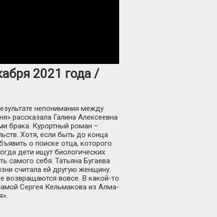
кабря 2021 года /
 результате непонимания между
ня» рассказала Галина Алексеевна
ми брака. Курортный роман –
ьств. Хотя, если быть до конца
бъявить о поиске отца, которого
 Когда дети ищут биологических
ь самого себя. Татьяна Бугаева
зни считала ей другую женщину.
не возвращаются вовсе. В какой-то
мамой Сергея Кельмакова из Алма-
я».