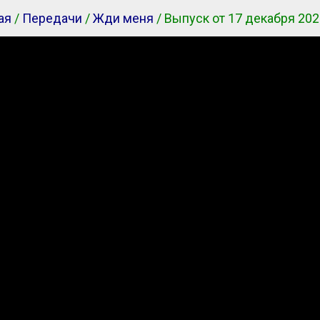
ая
/
Передачи
/
Жди меня
/ Выпуск от 17 декабря 202