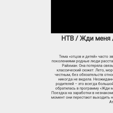
НТВ / Жди меня /
Тема «отцов и детей» часто з
поколениями родные люди расстаю
Райхман. Она потеряла связ
классический сюжет. Лето, мор
честным, без обязательств отно
никогда не видела. Неожиданно
родителей – это всегда большо
обратилась в программу «Жди м
Поездка на заработки в незнакомы
момент они перестают выходить н
Ат