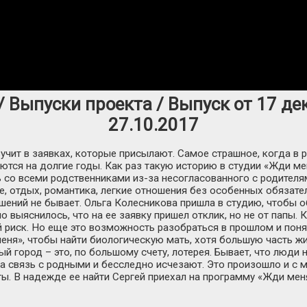
 Выпуски проекта / Выпуск от 17 де
27.10.2017
вучит в заявках, которые присылают. Самое страшное, когда в
тся на долгие годы. Как раз такую историю в студии «Жди ме
ь со всеми родственниками из-за несогласованного с родителя
е, отдых, романтика, легкие отношения без особенных обязател
шений не бывает. Ольга Колесникова пришла в студию, чтобы о
 выяснилось, что на ее заявку пришел отклик, но не от папы.
й риск. Но еще это возможность разобраться в прошлом и понят
еня», чтобы найти биологическую мать, хотя большую часть жи
й город – это, по большому счету, лотерея. Бывает, что люди 
а связь с родными и бесследно исчезают. Это произошло и с 
ы. В надежде ее найти Сергей приехал на программу «Жди мен