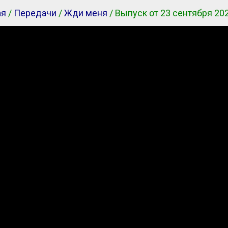
ая
/
Передачи
/
Жди меня
/ Выпуск от 23 сентября 20