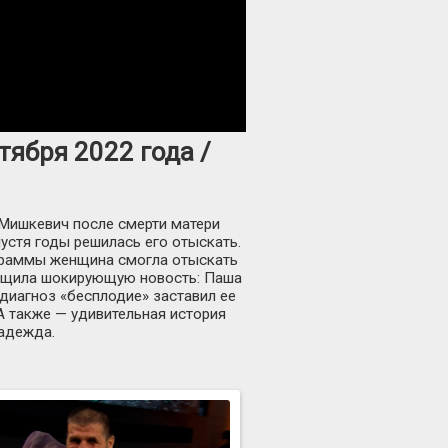
тября 2022 года /
 Мишкевич после смерти матери
устя годы решилась его отыскать.
граммы женщина смогла отыскать
общила шокирующую новость: Паша
иагноз «бесплодие» заставил ее
А также — удивительная история
адежда.