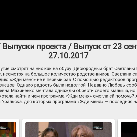
 Выпуски проекта / Выпуск от 23 сен
27.10.2017
ругие смотрят на них как на обузу. Двоюродный брат Светланы
, несмотря на большое количество родственников. Светлана сп
удию «Жди меня» не в первый раз. С помощью редакторов про
изнецов. Однако радость была недолгой. Недавно Любовь со
евна Махиненко мечтала однажды обрести своего малыша, но д
 хотела найти и чем программа «Жди меня» смогла ей помочь? 
й Уральска, для которых программа «Жди меня» — последняя н