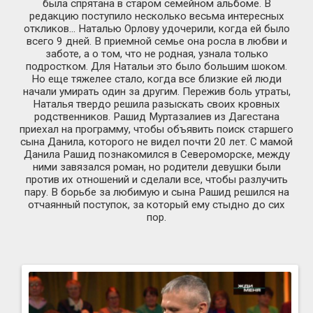
была спрятана в старом семейном альбоме. В
редакцию поступило несколько весьма интересных
откликов… Наталью Орлову удочерили, когда ей было
всего 9 дней. В приемной семье она росла в любви и
заботе, а о том, что не родная, узнала только
подростком. Для Натальи это было большим шоком.
Но еще тяжелее стало, когда все близкие ей люди
начали умирать один за другим. Пережив боль утраты,
Наталья твердо решила разыскать своих кровных
родственников. Рашид Муртазалиев из Дагестана
приехал на программу, чтобы объявить поиск старшего
сына Данила, которого не видел почти 20 лет. С мамой
Данила Рашид познакомился в Североморске, между
ними завязался роман, но родители девушки были
против их отношений и сделали все, чтобы разлучить
пару. В борьбе за любимую и сына Рашид решился на
отчаянный поступок, за который ему стыдно до сих
пор.