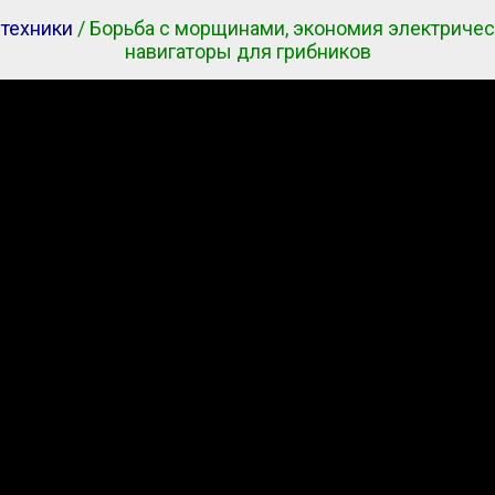
 техники
/ Борьба с морщинами, экономия электричест
навигаторы для грибников