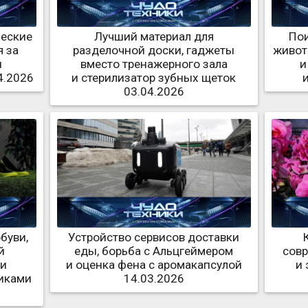
ческие
Лучший материал для
По
 за
разделочной доски, гаджеты
живот
и
вместо тренажерного зала
и
4.2026
и стерилизатор зубных щеток
03.04.2026
буви,
Устройство сервисов доставки
й
еды, борьба с Альцгеймером
совр
 и
и оценка фена с аромакапсулой
и 
миками
14.03.2026