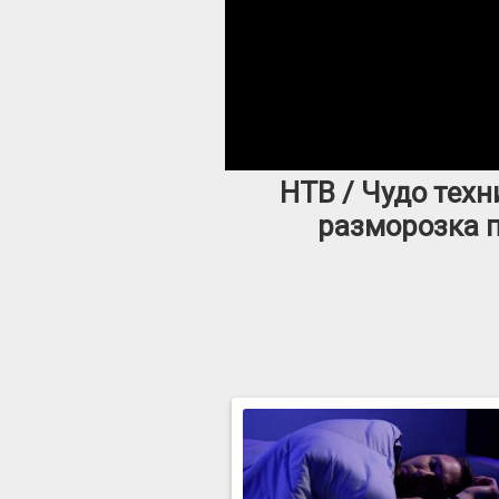
НТВ / Чудо тех
разморозка п