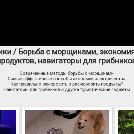
ники / Борьба с морщинами, экономия
родуктов, навигаторы для грибников
Современные методы борьбы с морщинами.
Самые эффективные способы экономии электричества.
Как правильно заморозить и разморозить продукты?
Навигаторы для грибников и другие туристические гаджеты.