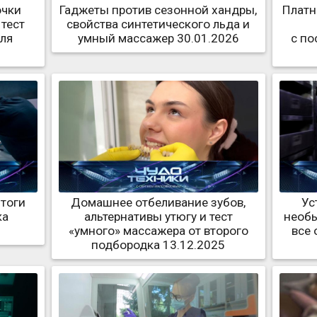
очки
Гаджеты против сезонной хандры,
Платн
 тест
свойства синтетического льда и
ля
умный массажер 30.01.2026
с по
итоги
Домашнее отбеливание зубов,
Ус
ка
альтернативы утюгу и тест
необы
«умного» массажера от второго
все 
подбородка 13.12.2025