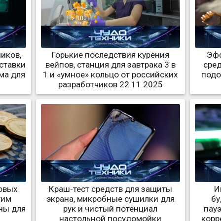
иков,
Горькие последствия курения
Эф
ставки
вейпов, станция для завтрака 3 в
сред
ома для
1 и «умное» кольцо от российских
подо
разработчиков 22.11.2025
овых
Краш-тест средств для защиты
И
гим
экрана, микробные сушилки для
бу
ны для
рук и чистый потенциал
пауэ
настольной посудомойки
корр