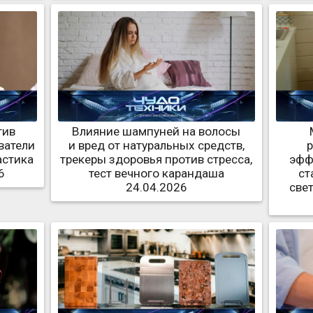
тив
Влияние шампуней на волосы
ватели
и вред от натуральных средств,
астика
трекеры здоровья против стресса,
эфф
6
тест вечного карандаша
ст
24.04.2026
све