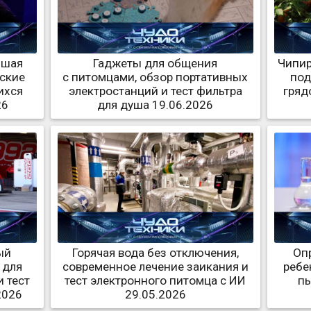
чшая
Гаджеты для общения
Чипир
нские
с питомцами, обзор портативных
под
ихся
электростанций и тест фильтра
гряд
26
для душа 19.06.2026
ый
Горячая вода без отключения,
Оп
 для
современное лечение заикания и
ребе
 тест
тест электронного питомца с ИИ
пы
2026
29.05.2026