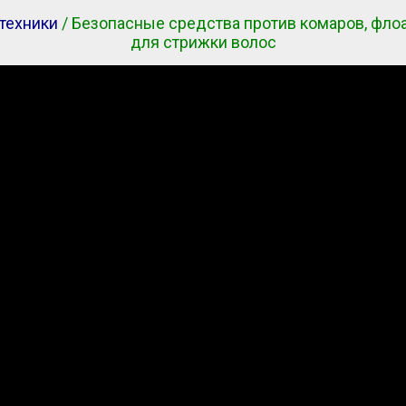
техники
/ Безопасные средства против комаров, фло
для стрижки волос