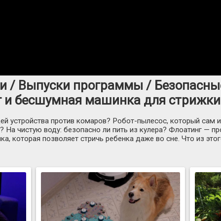
ки / Выпуски программы / Безопасны
 и бесшумная машинка для стрижки 
ей устройства против комаров? Робот-пылесос, который сам и
ю? На чистую воду: безопасно ли пить из кулера? Флоатинг — п
а, которая позволяет стричь ребенка даже во сне. Что из это