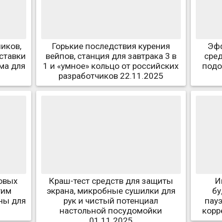
иков,
Горькие последствия курения
Эф
ставки
вейпов, станция для завтрака 3 в
сред
ома для
1 и «умное» кольцо от российских
подо
разработчиков 22.11.2025
овых
Краш-тест средств для защиты
И
гим
экрана, микробные сушилки для
бу
ны для
рук и чистый потенциал
пауэ
настольной посудомойки
корр
01.11.2025