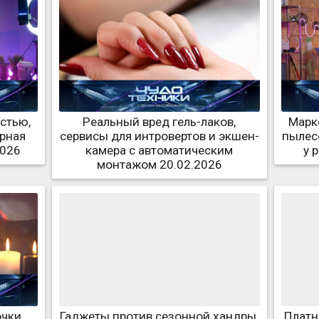
стью,
Реальный вред гель-лаков,
Марк
ерная
сервисы для интровертов и экшен-
пылес
2026
камера с автоматическим
у 
монтажом 20.02.2026
очки
Гаджеты против сезонной хандры,
Платн