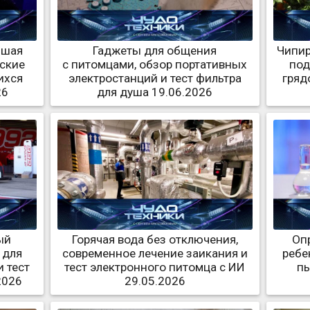
чшая
Гаджеты для общения
Чипир
нские
с питомцами, обзор портативных
под
ихся
электростанций и тест фильтра
гряд
26
для душа 19.06.2026
ый
Горячая вода без отключения,
Оп
 для
современное лечение заикания и
ребе
 тест
тест электронного питомца с ИИ
пы
2026
29.05.2026