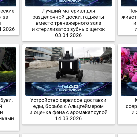
ческие
Лучший материал для
По
 за
разделочной доски, гаджеты
живот
и
вместо тренажерного зала
и
4.2026
и стерилизатор зубных щеток
03.04.2026
буви,
Устройство сервисов доставки
й
еды, борьба с Альцгеймером
совр
 и
и оценка фена с аромакапсулой
и 
миками
14.03.2026