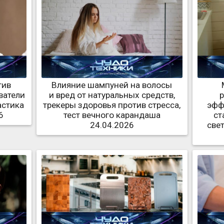
тив
Влияние шампуней на волосы
ватели
и вред от натуральных средств,
астика
трекеры здоровья против стресса,
эфф
6
тест вечного карандаша
ст
24.04.2026
све