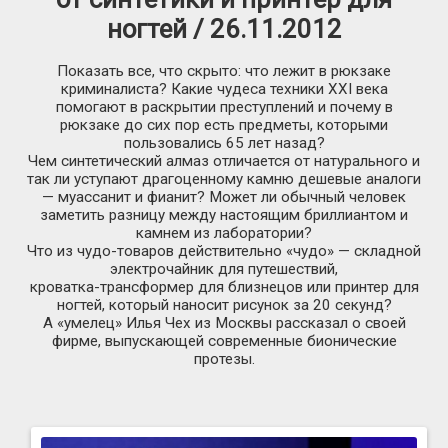
ногтей / 26.11.2012
Показать все, что скрыто: что лежит в рюкзаке
криминалиста? Какие чудеса техники XXI века
помогают в раскрытии преступлений и почему в
рюкзаке до сих пор есть предметы, которыми
пользовались 65 лет назад?
Чем синтетический алмаз отличается от натурального и
так ли уступают драгоценному камню дешевые аналоги
— муассанит и фианит? Может ли обычный человек
заметить разницу между настоящим бриллиантом и
камнем из лаборатории?
Что из
чудо-товаров
действительно «чудо» — складной
электрочайник для путешествий,
кроватка-трансформер
для близнецов или принтер для
ногтей, который наносит рисунок за 20 секунд?
А «умелец» Илья Чех из Москвы рассказал о своей
фирме, выпускающей современные бионические
протезы.