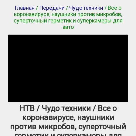
Главная
/
Передачи
/
Чудо техники
/ Все о
коронавирусе, наушники против микробов,
суперточный герметик и суперкамеры для
авто
НТВ / Чудо техники / Все о
коронавирусе, наушники
против микробов, суперточный
герметик и суперкамеры для