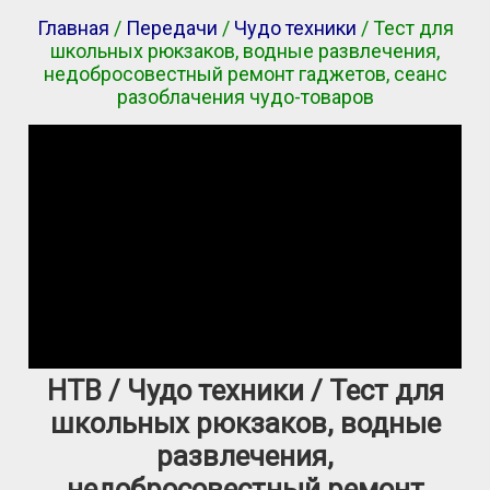
Главная
/
Передачи
/
Чудо техники
/ Тест для
школьных рюкзаков, водные развлечения,
недобросовестный ремонт гаджетов, сеанс
разоблачения чудо-товаров
НТВ / Чудо техники / Тест для
школьных рюкзаков, водные
развлечения,
недобросовестный ремонт