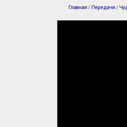
Главная
/
Передачи
/
Чу