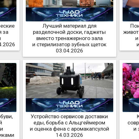
ческие
Лучший материал для
По
 за
разделочной доски, гаджеты
живот
и
вместо тренажерного зала
и
4.2026
и стерилизатор зубных щеток
03.04.2026
буви,
Устройство сервисов доставки
й
еды, борьба с Альцгеймером
совр
 и
и оценка фена с аромакапсулой
и 
миками
14.03.2026