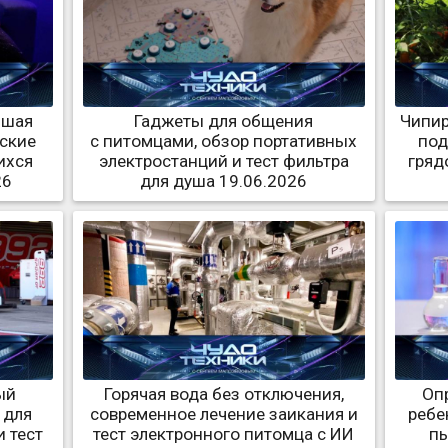
чшая
Гаджеты для общения
Чипир
нские
с питомцами, обзор портативных
под
ихся
электростанций и тест фильтра
гряд
26
для душа 19.06.2026
ый
Горячая вода без отключения,
Оп
 для
современное лечение заикания и
ребе
 тест
тест электронного питомца с ИИ
пы