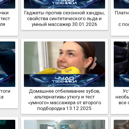
очки
Гаджеты против сезонной хандры,
Платн
 тест
свойства синтетического льда и
ля
умный массажер 30.01.2026
с по
итоги
Домашнее отбеливание зубов,
Ус
ка
альтернативы утюгу и тест
необы
«умного» массажера от второго
все 
подбородка 13.12.2025