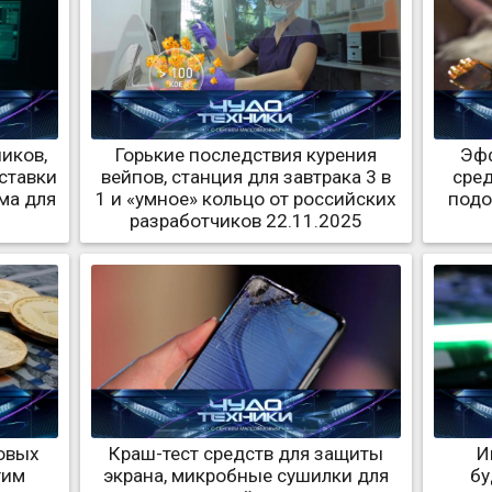
иков,
Горькие последствия курения
Эф
ставки
вейпов, станция для завтрака 3 в
сред
ома для
1 и «умное» кольцо от российских
подо
разработчиков 22.11.2025
овых
Краш-тест средств для защиты
И
гим
экрана, микробные сушилки для
бу