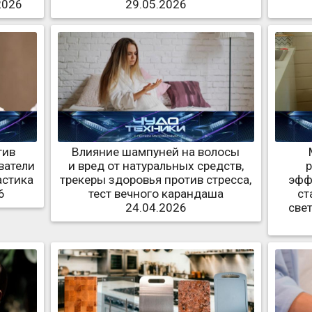
2026
29.05.2026
тив
Влияние шампуней на волосы
ватели
и вред от натуральных средств,
астика
трекеры здоровья против стресса,
эфф
6
тест вечного карандаша
ст
24.04.2026
све