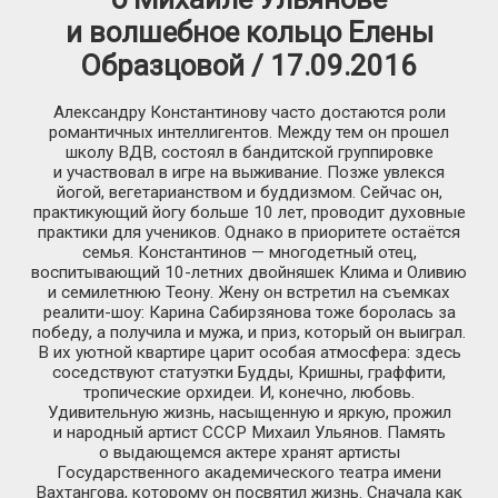
и волшебное кольцо Елены
Образцовой / 17.09.2016
Александру Константинову часто достаются роли
романтичных интеллигентов. Между тем он прошел
школу ВДВ, состоял в бандитской группировке
и участвовал в игре на выживание. Позже увлекся
йогой, вегетарианством и буддизмом. Сейчас он,
практикующий йогу больше 10 лет, проводит духовные
практики для учеников. Однако в приоритете остаётся
семья. Константинов — многодетный отец,
воспитывающий 10-летних двойняшек Клима и Оливию
и семилетнюю Теону. Жену он встретил на съемках
реалити-шоу: Карина Сабирзянова тоже боролась за
победу, а получила и мужа, и приз, который он выиграл.
В их уютной квартире царит особая атмосфера: здесь
соседствуют статуэтки Будды, Кришны, граффити,
тропические орхидеи. И, конечно, любовь.
Удивительную жизнь, насыщенную и яркую, прожил
и народный артист СССР Михаил Ульянов. Память
о выдающемся актере хранят артисты
Государственного академического театра имени
Вахтангова, которому он посвятил жизнь. Сначала как