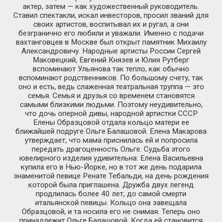
актер, затем — как художественный руководитель.
Ставил спектакли, искал инвесторов, просил званий для
своих артистов, воспитывал их и ругал, а они
безгранично его любили и уважали. Именно с подачи
вахтанговцев в Москве был открыт памятник Михаилу
Александровичу. Народные артисты России Сергей
Маковецкий, Евгений Князев и Юлия Рутберг
вспоминают Ульянова так тепло, как обычно
вспоминают родственников. По большому счету, так
оно и есть, ведь слаженная театральная труппа — это
семья. Семья и друзья со временем становятся
самыми близкими людьми. Поэтому неудивительно,
что дочь оперной дивы, народной артистки СССР
Елены Образцовой отдала кольцо матери ее
ближайшей подруге Ольге Балашовой. Елена Макарова
утверждает, что мама приснилась ей и попросила
передать драгоценность Ольге. Судьба этого
ювелирного изделия удивительна: Елена Васильевна
купила его в Нью-Йорке, но в тот же день подарила
знаменитой певице Ренате Тебальди, на день рождения
которой была приглашена. Дружба двух легенд
продлилась более 40 лет, до самой смерти
итальянской певицы. Кольцо она завещала
Образцовой, и та носила его не снимая. Теперь оно
принадлежит Ольге Балашовой. Когда ей становится