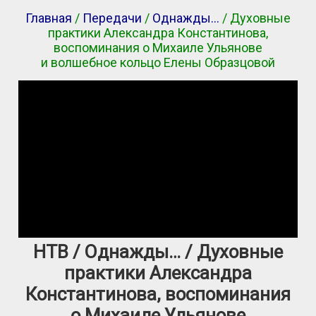
Главная
/
Передачи
/
Однажды…
/ Духовные
практики Александра Константинова,
воспоминания о Михаиле Ульянове
и волшебное кольцо Елены Образцовой
НТВ / Однажды… / Духовные
практики Александра
Константинова, воспоминания
о Михаиле Ульянове