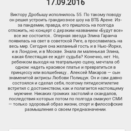
17.09.2016
Виктору Дробышу исполнилось 55. По такому поводу
он решил устроить грандиозное шоу на ВТБ Арене. Из-
за пандемии, правда, его пришлось на полгода
отложить, но концерт с дерзким названием «Будут все»
все же состоится… Оперная звезда Элина Гаранча
появилась на свет в советской Риге, а прославилась на
весь мир. Сегодня она желанный гость и в Нью-Йорке,
и в Лондоне, и в Москве. Знала ли маленькая Элина,
какая блестящая ее ждёт судьба? Конечно, нет. Но,
ребенком выходя на театральную сцену, мечтала об
одном: надеть красивое платье и превратиться в
принцессу или волшебницу… Алексей Макаров — сын
знаменитой актрисы Любови Полищук. Он и сам давно
состоялся и сделал себя, поэтому пятидесятилетие
встретил с достоинством, как и полагается настоящему
мужчине. Никаких громких застолий и скандалов,
последствия которых потом по полгода смакуют СМИ
— только здоровый образ жизни, спорт и философские
размышления о своем предназначении.