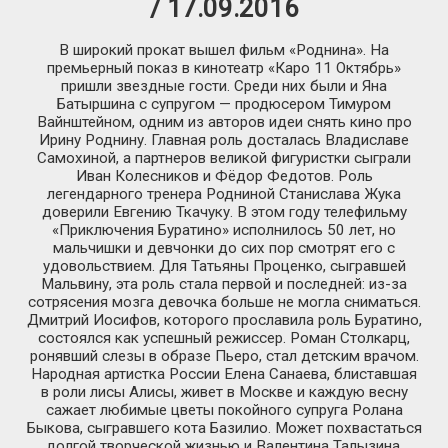
/ 17.09.2016
В широкий прокат вышел фильм «Роднина». На
премьерный показ в кинотеатр «Каро 11 Октябрь»
пришли звездные гости. Среди них были и Яна
Батыршина с супругом — продюсером Тимуром
Вайнштейном, одним из авторов идеи снять кино про
Ирину Роднину. Главная роль досталась Владиславе
Самохиной, а партнеров великой фигуристки сыграли
Иван Колесников и Фёдор Федотов. Роль
легендарного тренера Родниной Станислава Жука
доверили Евгению Ткачуку. В этом году телефильму
«Приключения Буратино» исполнилось 50 лет, но
мальчишки и девчонки до сих пор смотрят его с
удовольствием. Для Татьяны Проценко, сыгравшей
Мальвину, эта роль стала первой и последней: из-за
сотрясения мозга девочка больше не могла сниматься.
Дмитрий Иосифов, которого прославила роль Буратино,
состоялся как успешный режиссер. Роман Столкарц,
ронявший слезы в образе Пьеро, стал детским врачом.
Народная артистка России Елена Санаева, блиставшая
в роли лисы Алисы, живет в Москве и каждую весну
сажает любимые цветы покойного супруга Ролана
Быкова, сыгравшего кота Базилио. Может похвастаться
долгой творческой жизнью и Валентина Талызина.