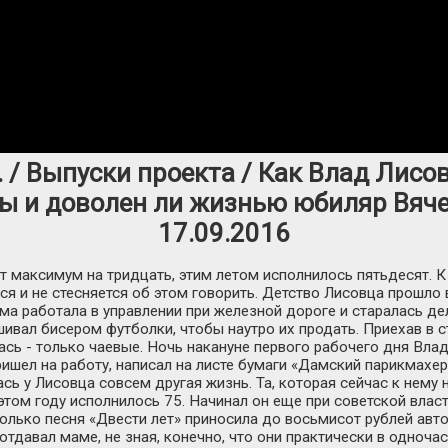
/ Выпуски проекта / Как Влад Лисо
ы и доволен ли жизнью юбиляр Вяч
17.09.2016
т максимум на тридцать, этим летом исполнилось пятьдесят. 
ся и не стесняется об этом говорить. Детство Лисовца прошло 
ма работала в управлении при железной дороге и старалась дел
ивал бисером футболки, чтобы наутро их продать. Приехав в ст
ась - только чаевые. Ночь накануне первого рабочего дня Вла
ришел на работу, написал на листе бумаги «Дамский парикмахе
сь у Лисовца совсем другая жизнь. Та, которая сейчас к нему
том году исполнилось 75. Начинал он еще при советской власт
олько песня «Двести лет» приносила до восьмисот рублей авто
отдавал маме, не зная, конечно, что они практически в одночас