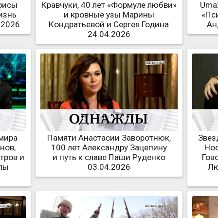
рисы
Кравчуки, 40 лет «Формуле любви»
Uma2
изнь
и кровные узы Марины
«Пс
.2026
Кондратьевой и Сергея Година
Ан
24.04.2026
мира
Памяти Анастасии Заворотнюк,
Звез
нов,
100 лет Александру Зацепину
Нос
тров и
и путь к славе Паши Руденко
Гов
лы
03.04.2026
Лю