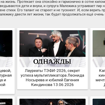
 на жизнь. Протекает она спокойно и гармонично в сотне кил
аведываются дети и внуки, и супруга Малежика устраивает пир 
е стихи. Его талант не стареет и не тускнеет. И, если верить 
алежику двести лет жизни, так будет продолжаться ещё очень 
цевой,
Лауреаты ТЭФИ-2026, секрет
Ка
турная
успеха мультипликатора Леонида
кин
а и
Носырева и юбилей Евгения
мечт
ной
Киндинова 13.06.2026