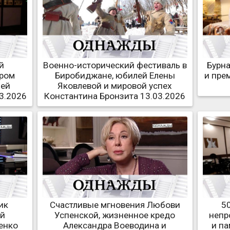
й
Военно-исторический фестиваль в
Бурна
тром
Биробиджане, юбилей Елены
и пре
лей
Яковлевой и мировой успех
3.2026
Константина Бронзита 13.03.2026
ик
Счастливые мгновения Любови
5
ый
Успенской, жизненное кредо
непр
енко
Александра Воеводина и
и п