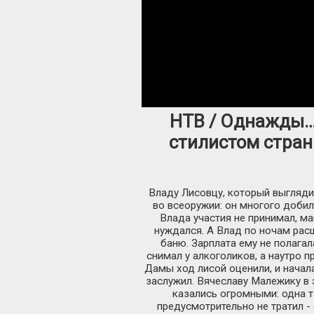
НТВ / Однажды… 
стилистом стран
Владу Лисовцу, который выгляди
во всеоружии: он многого добил
Влада участия не принимал, ма
нуждался. А Влад по ночам расш
баню. Зарплата ему не полагал
снимал у алкоголиков, а наутро п
Дамы ход лисой оценили, и начала
заслужил. Вячеславу Малежику в э
казались огромными: одна т
предусмотрительно не тратил - 