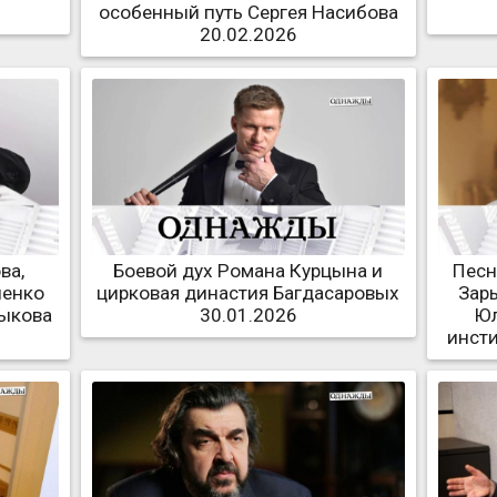
особенный путь Сергея Насибова
20.02.2026
ва,
Боевой дух Романа Курцына и
Песн
шенко
цирковая династия Багдасаровых
Зар
лыкова
30.01.2026
Юл
инсти