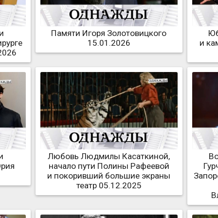
и
Памяти Игоря Золотовицкого
Юб
ирурге
15.01.2026
и ка
2026
и
Любовь Людмилы Касаткиной,
В
Юрия
начало пути Полины Рафеевой
Гур
и покоривший большие экраны
Запор
театр 05.12.2025
В