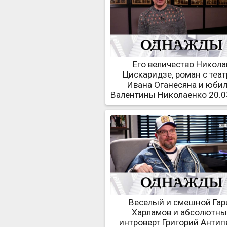
Его величество Никола
Цискаридзе, роман с теа
Ивана Оганесяна и юби
Валентины Николаенко 20.0
Веселый и смешной Гар
Харламов и абсолютн
интроверт Григорий Антип