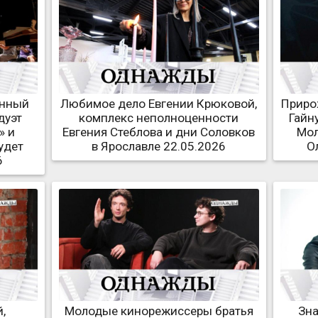
анный
Любимое дело Евгении Крюковой,
Приро
дуэт
комплекс неполноценности
Гайн
» и
Евгения Стеблова и дни Соловков
Мол
удет
в Ярославле 22.05.2026
О
6
,
Молодые кинорежиссеры братья
Зна