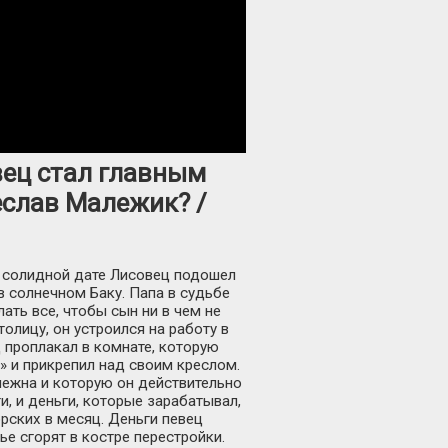
вец стал главным
еслав Малежик? /
К солидной дате Лисовец подошел
в солнечном Баку. Папа в судьбе
ать все, чтобы сын ни в чем не
олицу, он устроился на работу в
д проплакал в комнате, которую
р» и прикрепил над своим креслом.
 нежна и которую он действительно
и, и деньги, которые зарабатывал,
рских в месяц. Деньги певец
ье сгорят в костре перестройки.