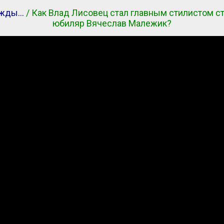
жды…
/ Как Влад Лисовец стал главным стилистом с
юбиляр Вячеслав Малежик?