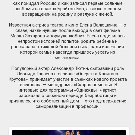
как покидал Россию и как записал первые сольные
альбомы на пляжах
Брайтон-Бич
, а также о своем
возвращении на родину и разлуке с женой.
Известная актриса театра и кино Елена Валюшкина — о
славе, нахлынувшей после выхода в свет фильма
Марка Захарова «Формула любви». Елена поделилась
непростой историей попыток родить ребенка и
рассказала о тяжелой болезни сына, ради излечения
которой семье навсегда пришлось уехать из
мегаполиса.
Популярный актер Александр Тютин, сыгравший роль
Леонида Ганаева в сериале «Оперетта Капитана
Крутова», принимает участие в съемках нового проекта
телеканала — мелодрамы «Скорая помощь». В
интервью для программы «Однажды…» артист
рассказал о сложном периоде безработицы и
признался, что собственный дом — это подтверждение
самореализации в профессии.