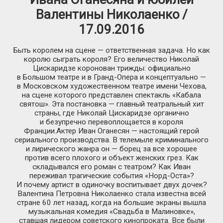
Валентины Николаенко /
17.09.2016
Быть королем на сцене — ответственная задача. Но как
королю сыграть короля? Его величество Николай
Цискаридзе коронован трижды: официально
в Большом театре и в Гранд-Опера и концептуально —
в Московском художественном театре имени Чехова,
на сцене которого представлен спектакль «Кабала
святош». Эта постановка — главный театральный хит
страны, где Николай Цискаридзе органично
и безупречно перевоплощается в короля
Франции.Актер Иван Оганесян — настоящий герой
сериального производства. В телемыле криминального
и лирического жанра он — борец за все хорошее
против всего плохого и объект женских грез. Как
складывался его роман с театром? Как Иван
переживал трагические события «Норд-Оста»?
И почему артист в одиночку воспитывает двух дочек?
Валентина Петровна Николаенко стала известна всей
стране 60 лет назад, когда на большие экраны вышла
музыкальная комедия «Свадьба в Малиновке»,
ставшая лидером советского кинопроката. Все были