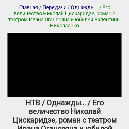
Главная
/
Передачи
/
Однажды…
/ Его
величество Николай Цискаридзе, роман с
театром Ивана Оганесяна и юбилей Валентины
Николаенко
НТВ / Однажды… / Его
величество Николай
Цискаридзе, роман с театром
Ивана Оганесяна и юбилей