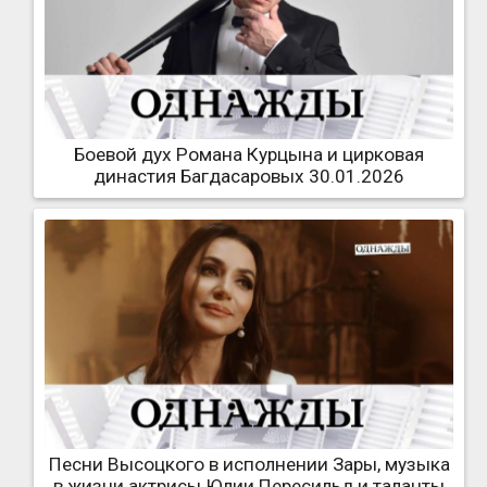
Боевой дух Романа Курцына и цирковая
династия Багдасаровых 30.01.2026
Песни Высоцкого в исполнении Зары, музыка
в жизни актрисы Юлии Пересильд и таланты