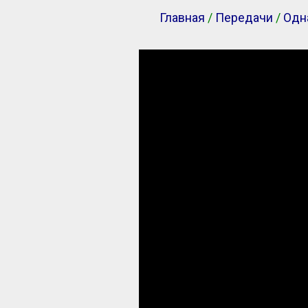
Главная
/
Передачи
/
Одн