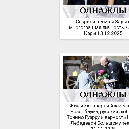
Секреты певицы Зары 
многогранная личность 
Кары 13.12.2025
Живые концерты Алекса
Розенбаума, русская лю
Тонино Гуэрру и верность
Лебедевой Большому теа
21.11.2025