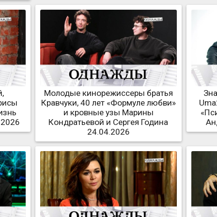
,
Молодые кинорежиссеры братья
Зна
рисы
Кравчуки, 40 лет «Формуле любви»
Uma2
изнь
и кровные узы Марины
«Пс
.2026
Кондратьевой и Сергея Година
Ан
24.04.2026