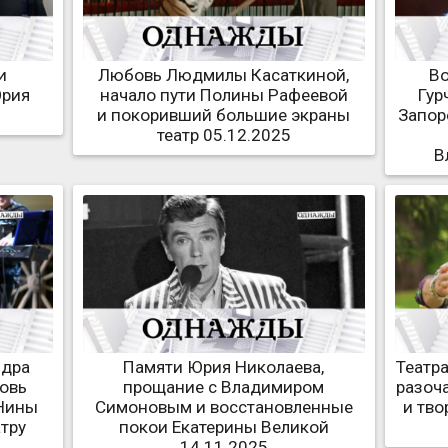
и
Любовь Людмилы Касаткиной,
В
Юрия
начало пути Полины Рафеевой
Гур
и покоривший большие экраны
Запор
театр 05.12.2025
В
ндра
Памяти Юрия Николаева,
Театр
бовь
прощание с Владимиром
разоч
 Нины
Симоновым и восстановленные
и тво
тру
покои Екатерины Великой
14.11.2025