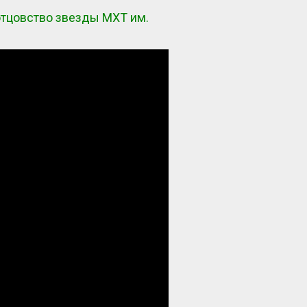
отцовство звезды МХТ им.