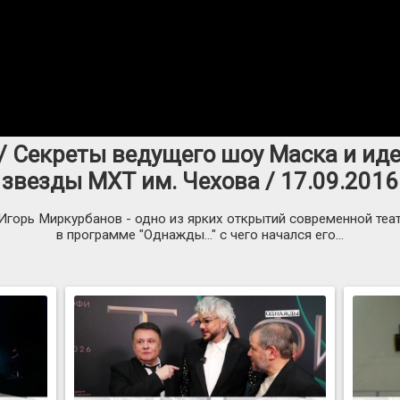
 Секреты ведущего шоу Маска и ид
звезды МХТ им. Чехова / 17.09.2016
Игорь Миркурбанов - одно из ярких открытий современной теа
в программе "Однажды..." с чего начался его...