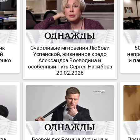
ик
Счастливые мгновения Любови
5
ый
Успенской, жизненное кредо
непр
енко
Александра Воеводина и
и п
особенный путь Сергея Насибова
20.02.2026
ва,
Боевой дух Романа Курцына и
Песн