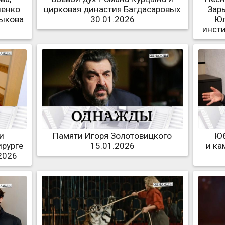
шенко
цирковая династия Багдасаровых
Зар
лыкова
30.01.2026
Юл
инсти
и
Памяти Игоря Золотовицкого
Юб
ирурге
15.01.2026
и ка
2026