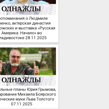
оспоминания о Людмиле
ченко, актерская династия
ожских и выставка «Русская
Америка. Начало» во
ладивостоке 28.11.2025
альные планы Юрия Грымова,
арование Михаила Боярского
рческие муки Льва Толстого
07.11.2025