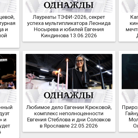
цевой,
Лауреаты ТЭФИ-2026, секрет
Ка
турная
успеха мультипликатора Леонида
кин
а и
Носырева и юбилей Евгения
мечт
ной
Киндинова 13.06.2026
анный
Любимое дело Евгении Крюковой,
Приро
дуэт
комплекс неполноценности
Гайн
» и
Евгения Стеблова и дни Соловков
Мол
удет
в Ярославле 22.05.2026
О
6