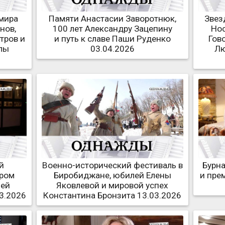
мира
Памяти Анастасии Заворотнюк,
Звез
нов,
100 лет Александру Зацепину
Нос
тров и
и путь к славе Паши Руденко
Гов
лы
03.04.2026
Лю
й
Военно-исторический фестиваль в
Бурна
тром
Биробиджане, юбилей Елены
и пре
лей
Яковлевой и мировой успех
3.2026
Константина Бронзита 13.03.2026