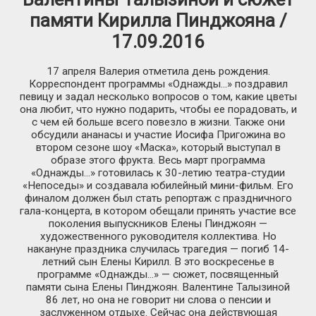
памяти Кирилла Пинджояна /
17.09.2016
17 апреля Валерия отметила день рождения.
Корреспондент программы «Однажды…» поздравил
певицу и задал несколько вопросов о том, какие цветы
она любит, что нужно подарить, чтобы ее порадовать, и
с чем ей больше всего повезло в жизни. Также они
обсудили ананасы и участие Иосифа Пригожина во
втором сезоне шоу «Маска», который выступал в
образе этого фрукта. Весь март программа
«Однажды…» готовилась к 30-летию театра-студии
«Непоседы» и создавала юбилейный мини-фильм. Его
финалом должен был стать репортаж с праздничного
гала-концерта, в котором обещали принять участие все
поколения выпускников Елены Пинджоян —
художественного руководителя коллектива. Но
накануне праздника случилась трагедия — погиб 14-
летний сын Елены Кирилл. В это воскресенье в
программе «Однажды…» — сюжет, посвященный
памяти сына Елены Пинджоян. Валентине Талызиной
86 лет, но она не говорит ни слова о пенсии и
заслуженном отдыхе. Сейчас она действующая