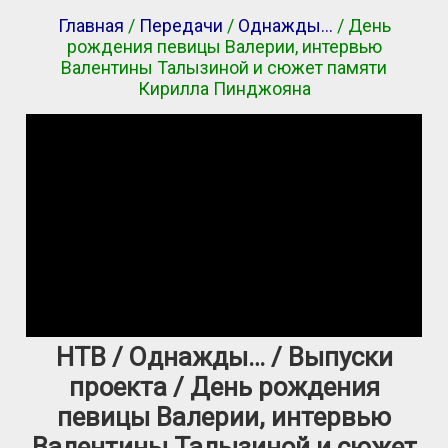
Главная
/
Передачи
/
Однажды…
/ День
рождения певицы Валерии, интервью
Валентины Талызиной и сюжет памяти
Кирилла Пинджояна
НТВ / Однажды… / Выпуски
проекта / День рождения
певицы Валерии, интервью
Валентины Талызиной и сюжет