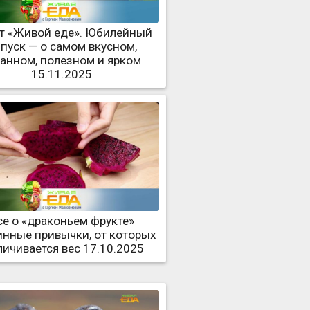
ет «Живой еде». Юбилейный
пуск — о самом вкусном,
ранном, полезном и ярком
15.11.2025
се о «драконьем фрукте»
инные привычки, от которых
личивается вес 17.10.2025