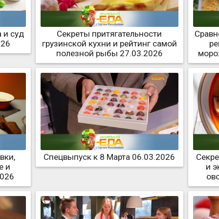
 и суд
Секреты притягательности
Сравн
026
грузинской кухни и рейтинг самой
ре
полезной рыбы 27.03.2026
моро
вки,
Спецвыпуск к 8 Марта 06.03.2026
Секре
е и
и 
2026
ов