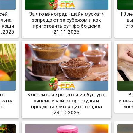
сей
За что виноград «шайн мускат»
10 л
льна,
запрещают за рубежом и как
вы
й каши
приготовить суп фо бо дома
ст
1.2025
21.11.2025
епт
Колоритные рецепты из булгура,
В
рка на
липовый чай от простуды и
и нев
ых
продукты для защиты сердца
уве
5
24.10.2025