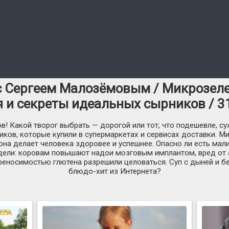
с Сергеем Малозёмовым / Микрозел
 и секреты идеальных сырников / 3
! Какой творог выбрать — дорогой или тот, что подешевле, су
ков, которые купили в супермаркетах и сервисах доставки. М
она делает человека здоровее и успешнее. Опасно ли есть мал
едели: коровам повышают надои мозговым имплантом, вред от 
еносимостью глютена разрешили целоваться. Суп с дыней и бе
блюдо-хит из Интернета?