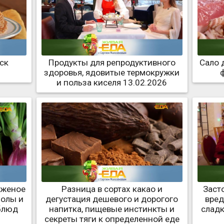
ск
Продукты для репродуктивного
Сало 
здоровья, ядовитые термокружки
и польза киселя 13.02.2026
оженое
Разница в сортах какао и
Заст
болы и
дегустация дешевого и дорогого
вред
блюд
напитка, пищевые инстинкты и
слад
секреты тяги к определенной еде