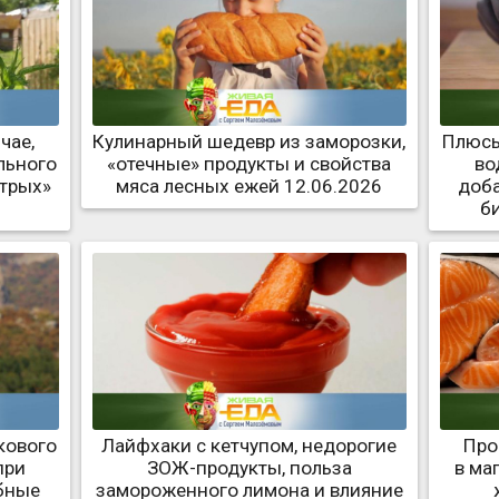
чае,
Кулинарный шедевр из заморозки,
Плюсы
льного
«отечные» продукты и свойства
во
стрых»
мяса лесных ежей 12.06.2026
доба
б
кового
Лайфхаки с кетчупом, недорогие
Про
при
ЗОЖ-продукты, польза
в ма
бные
замороженного лимона и влияние