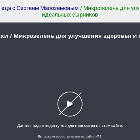
 еда с Сергеем Малозёмовым
/ Микрозелень для ул
идеальных сырников