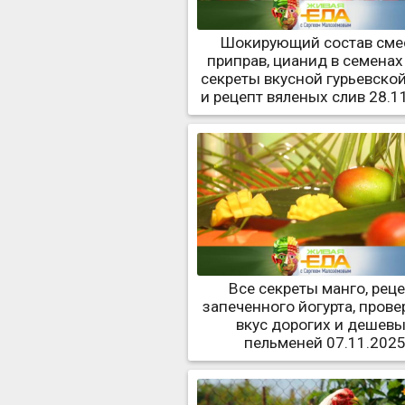
Шокирующий состав сме
приправ, цианид в семенах 
секреты вкусной гурьевско
и рецепт вяленых слив 28.1
Все секреты манго, рец
запеченного йогурта, прове
вкус дорогих и дешев
пельменей 07.11.202