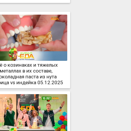
ё о козинаках и тяжелых
металлах в их составе,
околадная паста из нута
рица vs индейка 05.12.2025