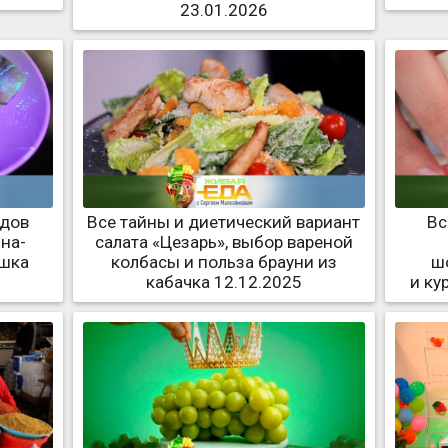
23.01.2026
идов
Все тайны и диетический вариант
Вс
на-
салата «Цезарь», выбор вареной
ошка
колбасы и польза брауни из
ш
кабачка 12.12.2025
и ку