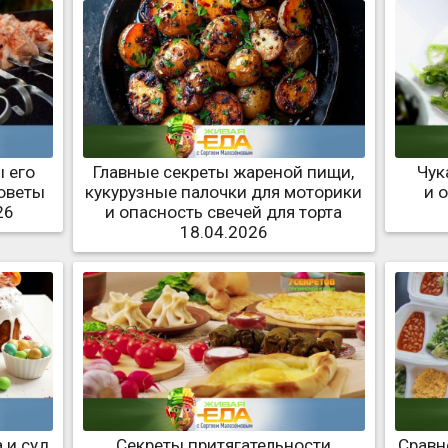
 его
Главные секреты жареной пищи,
Чук
советы
кукурузные палочки для моторики
и 
26
и опасность свечей для торта
18.04.2026
 и суд
Секреты притягательности
Сравн