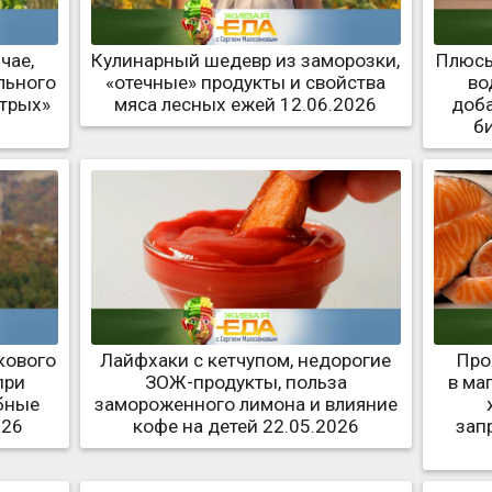
чае,
Кулинарный шедевр из заморозки,
Плюсы
льного
«отечные» продукты и свойства
во
стрых»
мяса лесных ежей 12.06.2026
доба
б
кового
Лайфхаки с кетчупом, недорогие
Про
при
ЗОЖ-продукты, польза
в ма
бные
замороженного лимона и влияние
026
кофе на детей 22.05.2026
зап