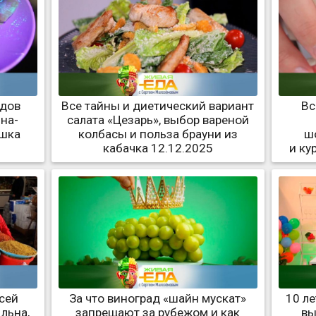
идов
Все тайны и диетический вариант
Вс
на-
салата «Цезарь», выбор вареной
ошка
колбасы и польза брауни из
ш
кабачка 12.12.2025
и ку
сей
За что виноград «шайн мускат»
10 л
льна,
запрещают за рубежом и как
вы