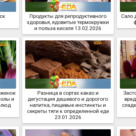
ск
Продукты для репродуктивного
Сало 
здоровья, ядовитые термокружки
и польза киселя 13.02.2026
оженое
Разница в сортах какао и
Заст
болы и
дегустация дешевого и дорогого
вред
блюд
напитка, пищевые инстинкты и
слад
секреты тяги к определенной еде
23.01.2026