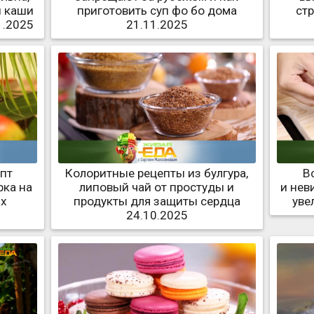
й каши
приготовить суп фо бо дома
ст
1.2025
21.11.2025
епт
Колоритные рецепты из булгура,
В
рка на
липовый чай от простуды и
и нев
ых
продукты для защиты сердца
уве
5
24.10.2025