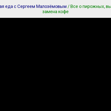
ая еда с Сергеем Малозёмовым
/ Все о пирожных, в
замена кофе