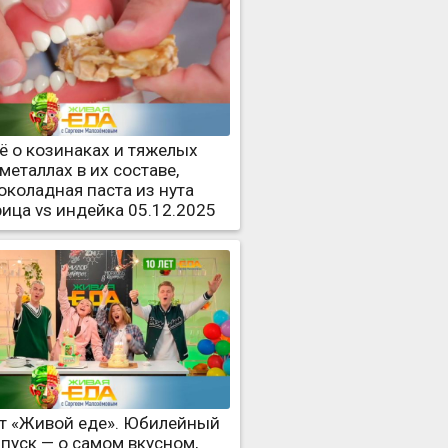
ё о козинаках и тяжелых
металлах в их составе,
околадная паста из нута
рица vs индейка 05.12.2025
ет «Живой еде». Юбилейный
пуск — о самом вкусном,