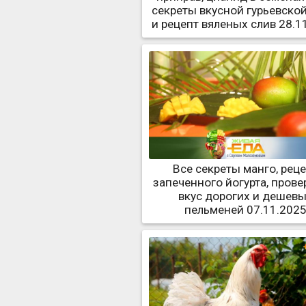
секреты вкусной гурьевско
и рецепт вяленых слив 28.1
Все секреты манго, рец
запеченного йогурта, прове
вкус дорогих и дешев
пельменей 07.11.202