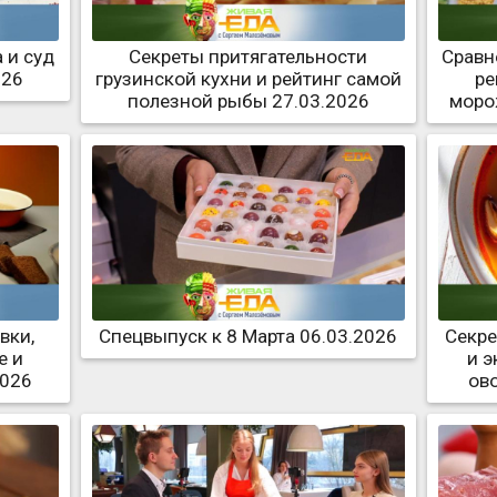
 и суд
Секреты притягательности
Сравн
026
грузинской кухни и рейтинг самой
ре
полезной рыбы 27.03.2026
моро
вки,
Спецвыпуск к 8 Марта 06.03.2026
Секре
е и
и 
2026
ов