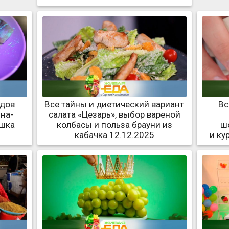
идов
Все тайны и диетический вариант
Вс
на-
салата «Цезарь», выбор вареной
ошка
колбасы и польза брауни из
ш
кабачка 12.12.2025
и ку