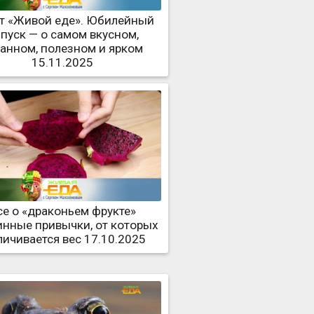
ет «Живой еде». Юбилейный
пуск — о самом вкусном,
ранном, полезном и ярком
15.11.2025
се о «драконьем фрукте»
инные привычки, от которых
личивается вес 17.10.2025