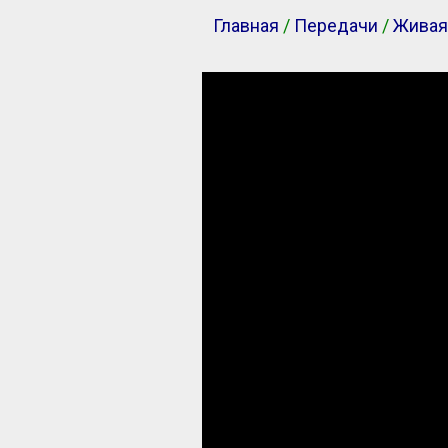
Главная
/
Передачи
/
Живая