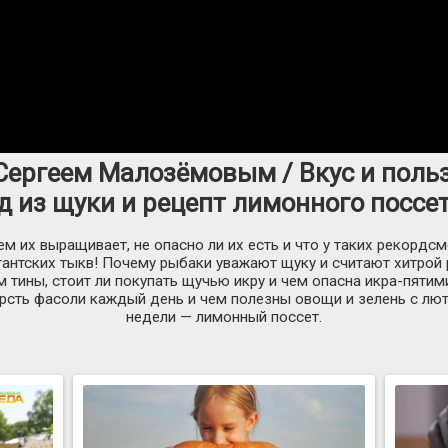
Сергеем Малозёмовым / Вкус и поль
 из щуки и рецепт лимонного поссет
чем их выращивает, не опасно ли их есть и что у таких рекордс
антских тыкв! Почему рыбаки уважают щуку и считают хитрой
м тины, стоит ли покупать щучью икру и чем опасна икра-пяти
орсть фасоли каждый день и чем полезны овощи и зелень с лю
недели — лимонный поссет.