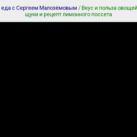
 еда с Сергеем Малозёмовым
/ Вкус и польза овощей
щуки и рецепт лимонного поссета