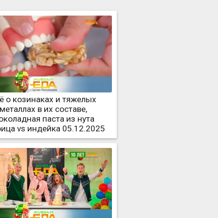
ё о козинаках и тяжелых
металлах в их составе,
околадная паста из нута
рица vs индейка 05.12.2025