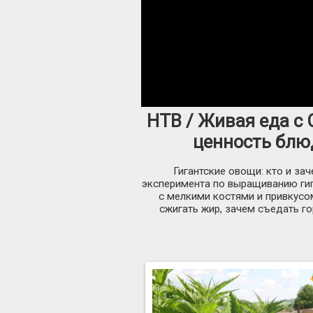
НТВ / Живая еда с 
ценность блюд
Гигантские овощи: кто и за
эксперимента по выращиванию гиг
с мелкими костями и привкусо
сжигать жир, зачем съедать г