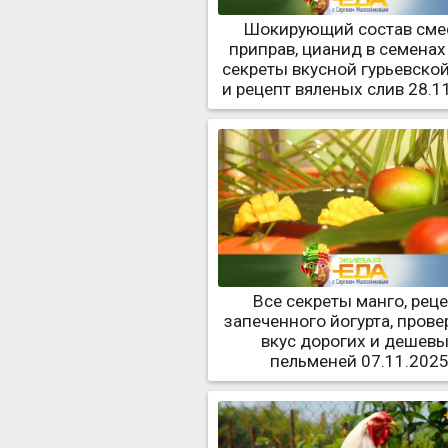
Шокирующий состав сме
приправ, цианид в семенах 
секреты вкусной гурьевско
и рецепт вяленых слив 28.1
Все секреты манго, рец
запеченного йогурта, прове
вкус дорогих и дешев
пельменей 07.11.202