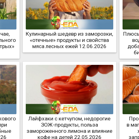
чае,
Кулинарный шедевр из заморозки,
Плюсы
льного
«отечные» продукты и свойства
во
стрых»
мяса лесных ежей 12.06.2026
доба
б
кового
Лайфхаки с кетчупом, недорогие
Про
при
ЗОЖ-продукты, польза
в ма
бные
замороженного лимона и влияние
026
кофе на детей 22.05.2026
зап