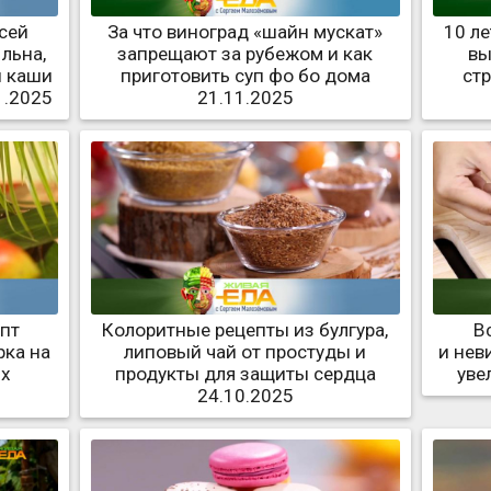
сей
За что виноград «шайн мускат»
10 л
льна,
запрещают за рубежом и как
вы
й каши
приготовить суп фо бо дома
ст
1.2025
21.11.2025
епт
Колоритные рецепты из булгура,
В
рка на
липовый чай от простуды и
и нев
ых
продукты для защиты сердца
уве
5
24.10.2025