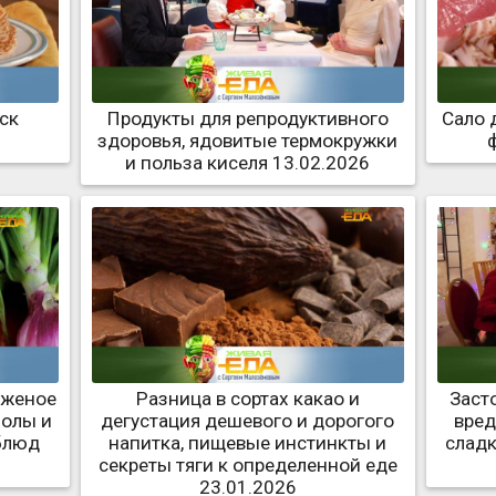
ск
Продукты для репродуктивного
Сало 
здоровья, ядовитые термокружки
и польза киселя 13.02.2026
оженое
Разница в сортах какао и
Заст
болы и
дегустация дешевого и дорогого
вред
блюд
напитка, пищевые инстинкты и
слад
секреты тяги к определенной еде
23.01.2026