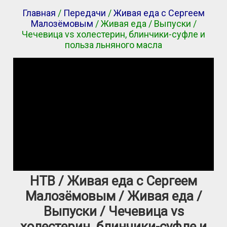
Главная
/
Передачи
/
Живая еда с Сергеем
Малозёмовым
/ Живая еда / Выпуски /
Чечевица vs холестерин, блинчики-суфле и
польза льняного масла
НТВ / Живая еда с Сергеем
Малозёмовым / Живая еда /
Выпуски / Чечевица vs
холестерин, блинчики-суфле и