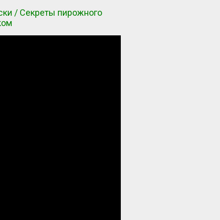
ски / Секреты пирожного
ком