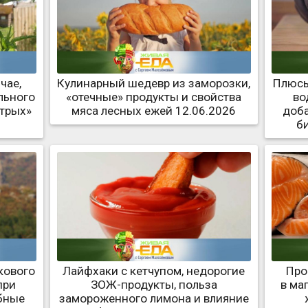
чае,
Кулинарный шедевр из заморозки,
Плюсы
льного
«отечные» продукты и свойства
во
стрых»
мяса лесных ежей 12.06.2026
доба
б
кового
Лайфхаки с кетчупом, недорогие
Про
при
ЗОЖ-продукты, польза
в ма
бные
замороженного лимона и влияние