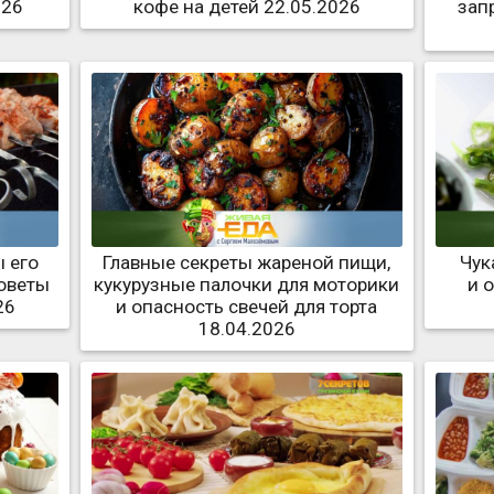
026
кофе на детей 22.05.2026
зап
 его
Главные секреты жареной пищи,
Чук
советы
кукурузные палочки для моторики
и 
26
и опасность свечей для торта
18.04.2026