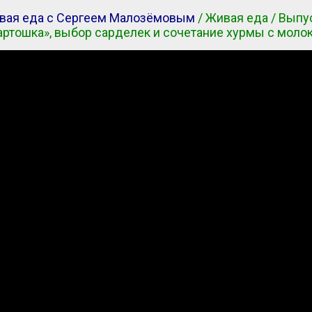
вая еда с Сергеем Малозёмовым
/ Живая еда / Выпу
артошка», выбор сарделек и сочетание хурмы с моло