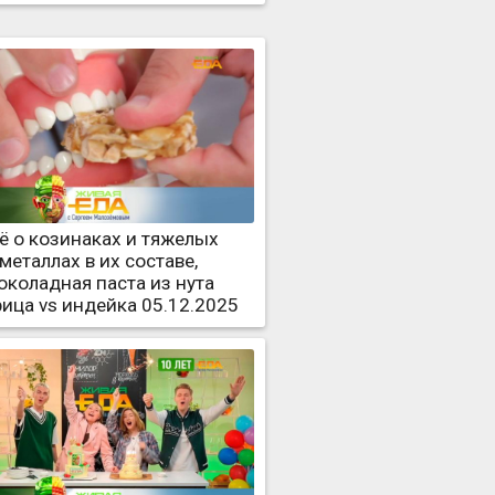
ё о козинаках и тяжелых
металлах в их составе,
околадная паста из нута
рица vs индейка 05.12.2025