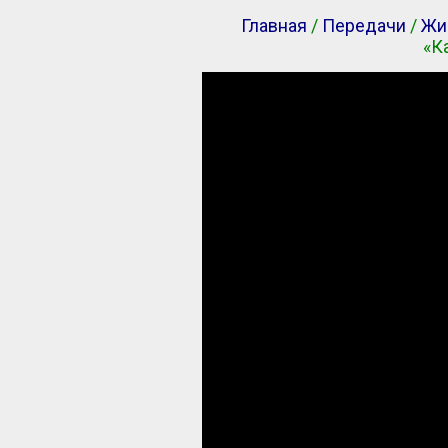
Главная
/
Передачи
/
Жи
«К