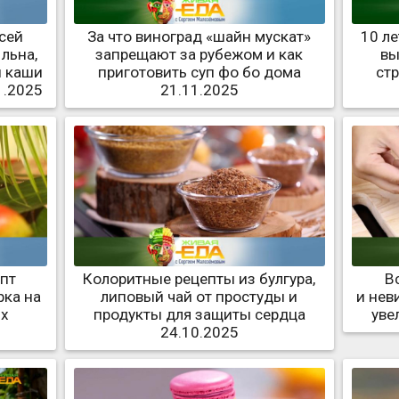
сей
За что виноград «шайн мускат»
10 л
льна,
запрещают за рубежом и как
вы
й каши
приготовить суп фо бо дома
ст
1.2025
21.11.2025
епт
Колоритные рецепты из булгура,
В
рка на
липовый чай от простуды и
и нев
ых
продукты для защиты сердца
уве
5
24.10.2025