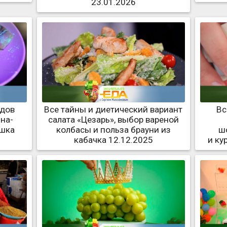
23.01.2026
идов
Все тайны и диетический вариант
Вс
на-
салата «Цезарь», выбор вареной
ошка
колбасы и польза брауни из
ш
кабачка 12.12.2025
и ку