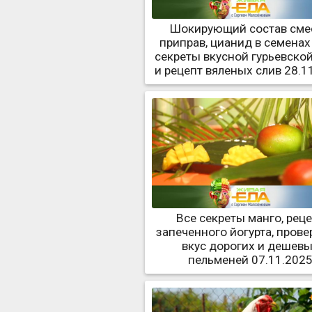
Шокирующий состав сме
приправ, цианид в семенах 
секреты вкусной гурьевско
и рецепт вяленых слив 28.1
Все секреты манго, рец
запеченного йогурта, прове
вкус дорогих и дешев
пельменей 07.11.202