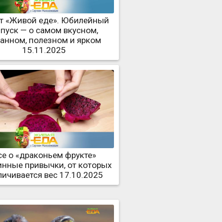
ет «Живой еде». Юбилейный
пуск — о самом вкусном,
ранном, полезном и ярком
15.11.2025
се о «драконьем фрукте»
инные привычки, от которых
личивается вес 17.10.2025