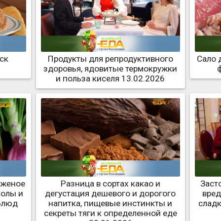
ск
Продукты для репродуктивного
Сало 
здоровья, ядовитые термокружки
и польза киселя 13.02.2026
оженое
Разница в сортах какао и
Заст
болы и
дегустация дешевого и дорогого
вред
блюд
напитка, пищевые инстинкты и
слад
секреты тяги к определенной еде